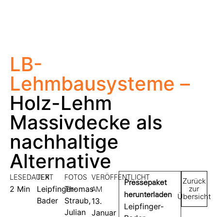
LB-
Lehmbausysteme –
Holz-Lehm
Massivdecke als
nachhaltige
Alternative
LESEDAUER
TEXT
FOTOS
VERÖFFENTLICHT
Zurück
Pressepaket
2 Min
Leipfinger-
Thomas
zur
AM
herunterladen
Übersicht
Bader​
Straub,
13.
Leipfinger-
Julian
Januar