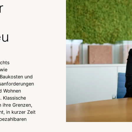
r
eu
ichts
wie
 Baukosten und
tsanforderungen
nd Wohnen
 Klassische
 ihre Grenzen,
, in kurzer Zeit
bezahlbaren