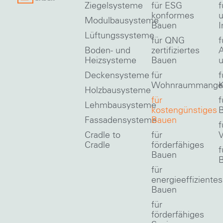
Ziegelsysteme
für ESG
f
konformes
Modulbausysteme
Bauen
I
Lüftungssysteme
für QNG
f
Boden- und
zertifiziertes
A
Heizsysteme
Bauen
u
Deckensysteme
für
f
Wohnraummange
Holzbausysteme
für
f
Lehmbausysteme
kostengünstiges
Fassadensysteme
Bauen
f
Cradle to
für
V
Cradle
förderfähiges
f
Bauen
für
energieeffizientes
Bauen
für
förderfähiges