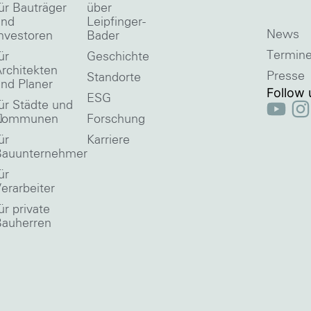
ür Bauträger
über
und
Leipfinger-
News
nvestoren
Bader
Termin
ür
Geschichte
rchitekten
Presse
Standorte
nd Planer
Follow 
ESG
ür Städte und
l
Kommunen
Forschung
ür
Karriere
Bauunternehmer
ür
erarbeiter
ür private
Bauherren