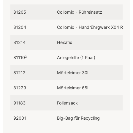
Artikelnummer
Bezeichnung
81205
Collomix - Rühreinsatz
81204
Collomix - Handrührgwerk X04 R HF (
81214
Hexafix
81110²
Anlegehilfe (1 Paar)
81212
Mörteleimer 30l
81229
Mörteleimer 65l
91183
Foliensack
92001
Big-Bag für Recycling