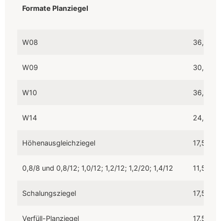
Formate Planziegel
Formate Planziegel
W08
36,5 / 4
W09
30,0 / 3
W10
36,5 / 4
W14
24,0 / 3
Höhenausgleichziegel
17,5 / 24
0,8/8 und 0,8/12; 1,0/12; 1,2/12; 1,2/20; 1,4/12
11,5 / 17
Schalungsziegel
17,5 / 2
Verfüll-Planziegel
17,5 / 24