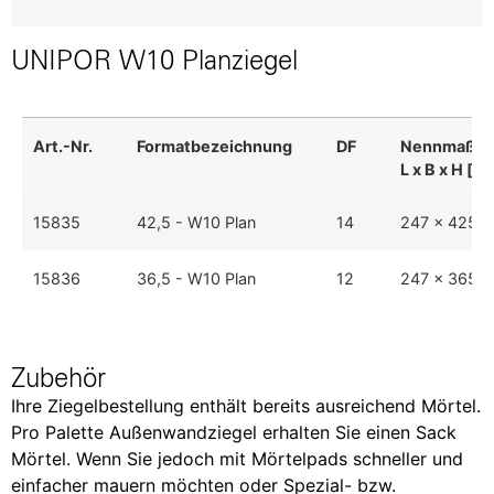
UNIPOR W10 Planziegel
Art.-Nr.
Formatbezeichnung
DF
Nennmaß
L x B x H [i
Art.-Nr.
Formatbezeichnung
DF
Nennmaß
15835
42,5 - W10 Plan
14
247 x 425 x
L x B x H [i
15836
36,5 - W10 Plan
12
247 x 365 x
Zubehör
Ihre Ziegelbestellung enthält bereits ausreichend Mörtel.
Pro Palette Außenwandziegel erhalten Sie einen Sack
Mörtel. Wenn Sie jedoch mit Mörtelpads schneller und
einfacher mauern möchten oder Spezial- bzw.