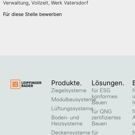
Verwaltung, Vollzeit, Werk Vatersdorf
Für diese Stelle bewerben
Produkte.
Lösungen.
Ziegelsysteme
für ESG
f
konformes
Modulbausysteme
Bauen
I
Lüftungssysteme
für QNG
f
Boden- und
zertifiziertes
A
Heizsysteme
Bauen
u
Deckensysteme
für
f