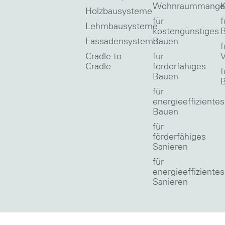
Wohnraummange
Holzbausysteme
für
f
Lehmbausysteme
kostengünstiges
Fassadensysteme
Bauen
f
Cradle to
für
V
Cradle
förderfähiges
f
Bauen
für
energieeffizientes
Bauen
für
förderfähiges
Sanieren
für
energieeffizientes
Sanieren