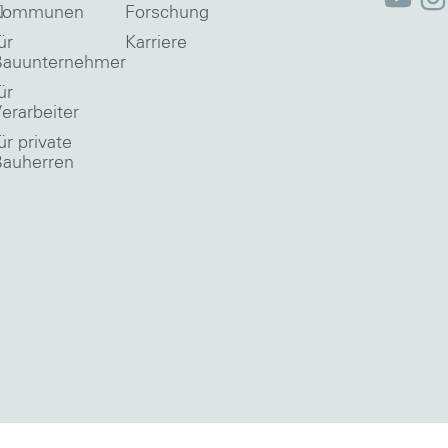
l
Kommunen
Forschung
ür
Karriere
Bauunternehmer
ür
erarbeiter
ür private
Bauherren