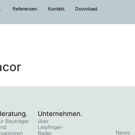
.
Referenzen.
Kontakt.
Download.
acor
Beratung.
Unternehmen.
ür Bauträger
über
und
Leipfinger-
News
nvestoren
Bader