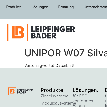
Produkte.
Lösungen.
Beratung.
Unternehmen
UNIPOR W07 Silv
Verschlagwortet
Datenblatt
Produkte.
Lösungen.
Ziegelsysteme
für ESG
f
konformes
Modulbausysteme
Bauen
I