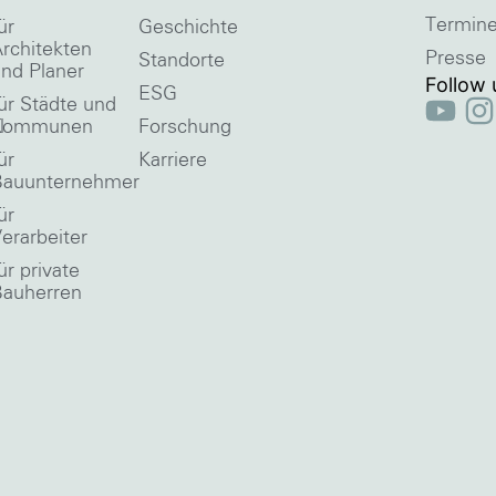
Termin
ür
Geschichte
rchitekten
Presse
Standorte
nd Planer
Follow 
ESG
ür Städte und
l
Kommunen
Forschung
ür
Karriere
Bauunternehmer
ür
erarbeiter
ür private
Bauherren