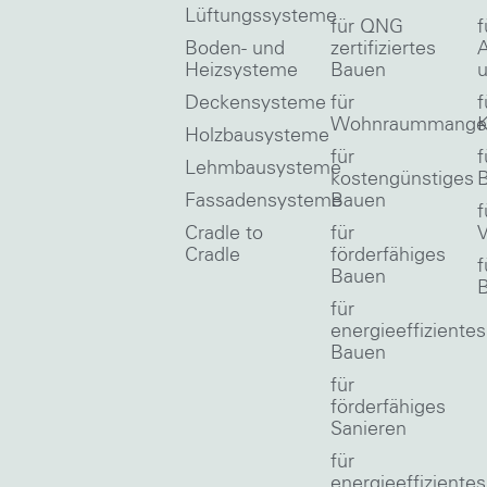
Lüftungssysteme
für QNG
f
Boden- und
zertifiziertes
A
Heizsysteme
Bauen
u
Deckensysteme
für
f
Wohnraummange
Holzbausysteme
für
f
Lehmbausysteme
kostengünstiges
Fassadensysteme
Bauen
f
Cradle to
für
V
Cradle
förderfähiges
f
Bauen
für
energieeffizientes
Bauen
für
förderfähiges
Sanieren
für
energieeffizientes