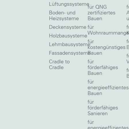
Lüftungssysteme
für QNG
f
Boden- und
zertifiziertes
A
Heizsysteme
Bauen
u
Deckensysteme
für
f
Wohnraummange
Holzbausysteme
für
f
Lehmbausysteme
kostengünstiges
Fassadensysteme
Bauen
f
Cradle to
für
V
Cradle
förderfähiges
f
Bauen
für
energieeffizientes
Bauen
für
förderfähiges
Sanieren
für
energieeffizientes