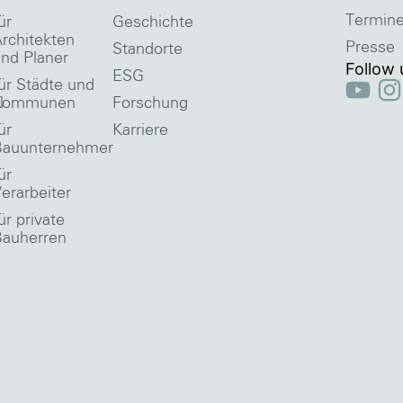
Termin
ür
Geschichte
rchitekten
Presse
Standorte
nd Planer
Follow 
ESG
ür Städte und
l
Kommunen
Forschung
ür
Karriere
Bauunternehmer
ür
erarbeiter
ür private
Bauherren