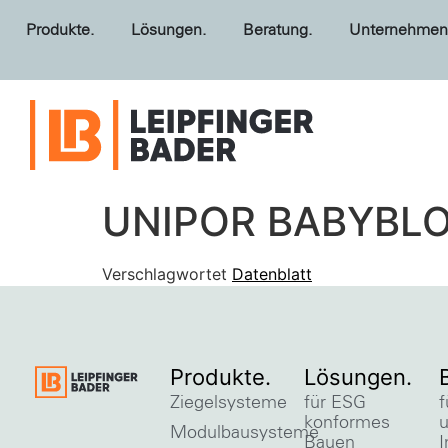
Produkte.
Lösungen.
Beratung.
Unternehmen
UNIPOR BABYBL
Verschlagwortet
Datenblatt
Produkte.
Lösungen.
Ziegelsysteme
für ESG
f
konformes
Modulbausysteme
Bauen
I