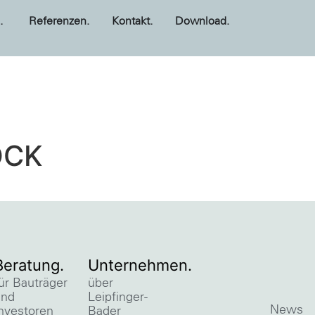
.
Referenzen.
Kontakt.
Download.
OCK
Beratung.
Unternehmen.
ür Bauträger
über
und
Leipfinger-
News
nvestoren
Bader