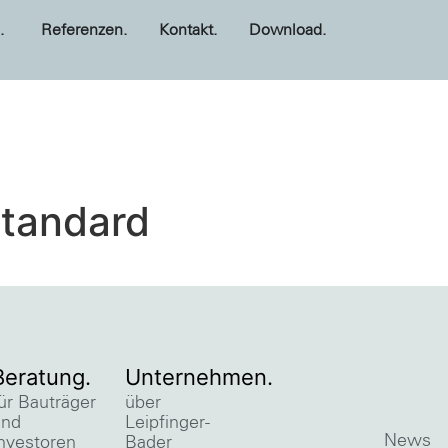
.
Referenzen.
Kontakt.
Download.
tandard
Beratung.
Unternehmen.
ür Bauträger
über
und
Leipfinger-
News
nvestoren
Bader