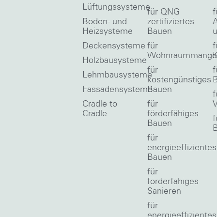
Lüftungssysteme
für QNG
f
Boden- und
zertifiziertes
A
Heizsysteme
Bauen
u
Deckensysteme
für
f
Wohnraummange
Holzbausysteme
für
f
Lehmbausysteme
kostengünstiges
Fassadensysteme
Bauen
f
Cradle to
für
V
Cradle
förderfähiges
f
Bauen
für
energieeffizientes
Bauen
für
förderfähiges
Sanieren
für
energieeffizientes