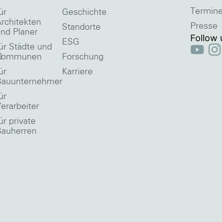
Termin
ür
Geschichte
rchitekten
Presse
Standorte
nd Planer
Follow 
ESG
ür Städte und
l
Kommunen
Forschung
ür
Karriere
Bauunternehmer
ür
erarbeiter
ür private
Bauherren