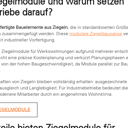
iegelmodule und warum setzen
riebe darauf?
fertigte Bauelemente aus Ziegeln
, die in standardisierten Größ
n zusammengefügt werden. Diese
modulare Ziegelbauweise
ve
 industrieller Vorfertigung.
n Ziegelmodule für Werkswohnungen aufgrund mehrerer entsch
cht eine präzise Kostenplanung und verkürzt Planungsphasen er
 von der hohen Baugeschwindigkeit, da Module parallel zur Bau
.
haften von Ziegeln bleiben vollständig erhalten: ausgezeich
sausgleich und Langlebigkeit. Für Industriebetriebe bedeutet di
iedenere Mitarbeiter durch ein angenehmes Wohnklima.
 ZIEGELMODULE