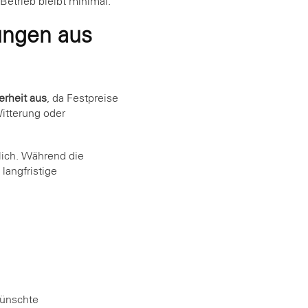
Betrieb bleibt minimal.
ungen aus
erheit aus
, da Festpreise
itterung oder
lich. Während die
langfristige
wünschte