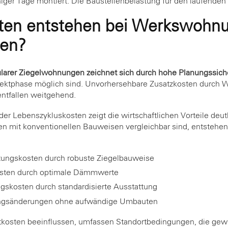
iger Tage montiert. Die Baustellenbelastung für den laufenden 
ten entstehen bei Werkswohn
len?
larer Ziegelwohnungen zeichnet sich durch hohe Planungssich
rojektphase möglich sind. Unvorhersehbare Zusatzkosten durch W
ntfallen weitgehend.
r Lebenszykluskosten zeigt die wirtschaftlichen Vorteile deut
sten mit konventionellen Bauweisen vergleichbar sind, entstehen 
tungskosten durch robuste Ziegelbauweise
osten durch optimale Dämmwerte
gskosten durch standardisierte Ausstattung
tzungsänderungen ohne aufwändige Umbauten
tkosten beeinflussen, umfassen Standortbedingungen, die ge