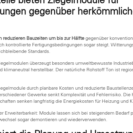
eile bieten Ziegelmodule für
ngen gegenüber herkömmlich
 reduzieren Bauzeiten um bis zur Hälfte
gegenüber konvention
rch kontrollierte Fertigungsbedingungen sogar steigt. Witteru
eichbleibende Standards.
Ziegelmodulen überzeugt besonders umweltbewusste Industriebe
d klimaneutral herstellbar. Der natürliche Rohstoff Ton ist regi
.
Ziegelmodule durch planbare Kosten und reduzierte Baustellenz
rschiedener Gewerke senkt Komplexität und Fehlerrisiko. Die 
ften senken langfristig die Energiekosten für Heizung und K
in der Erweiterbarkeit: Module lassen sich bei steigendem Bedarf
twechsel sogar demontieren und wiederverwenden.