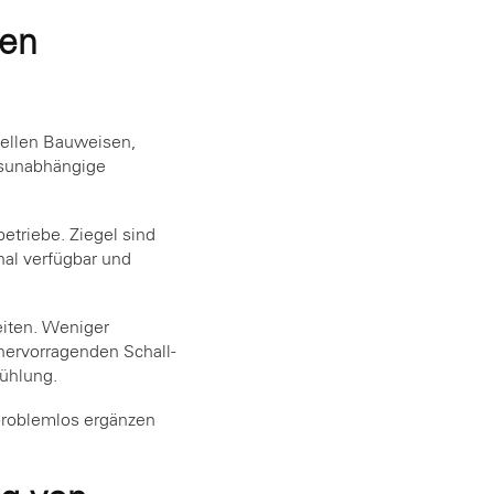
en
ellen Bauweisen,
ngsunabhängige
triebe. Ziegel sind
onal verfügbar und
eiten. Weniger
hervorragenden Schall-
ühlung.
 problemlos ergänzen