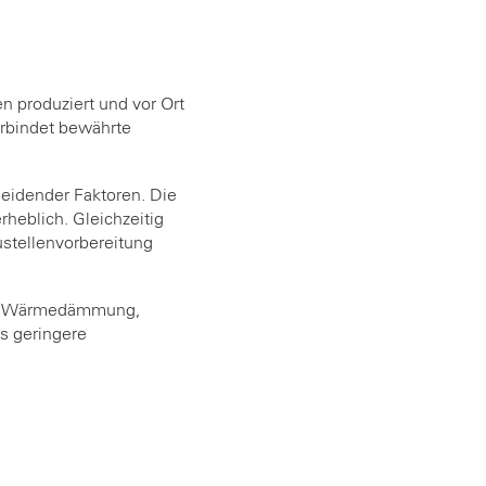
en produziert und vor Ort
rbindet bewährte
eidender Faktoren. Die
heblich. Gleichzeitig
stellenvorbereitung
nete Wärmedämmung,
es geringere