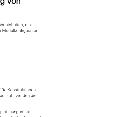
ng von
ohneinheiten, die
e Modulkonfiguration
üfte Konstruktionen
au läuft, werden die
plett ausgerüstet