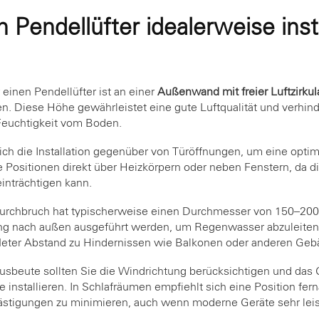
n Pendellüfter idealerweise insta
 einen Pendellüfter ist an einer
Außenwand mit freier Luftzirkul
. Diese Höhe gewährleistet eine gute Luftqualität und verhin
euchtigkeit vom Boden.
h die Installation gegenüber von Türöffnungen, um eine optima
 Positionen direkt über Heizkörpern oder neben Fenstern, da di
nträchtigen kann.
urchbruch hat typischerweise einen Durchmesser von 150–200 
ung nach außen ausgeführt werden, um Regenwasser abzuleiten.
eter Abstand zu Hindernissen wie Balkonen oder anderen Gebä
usbeute sollten Sie die Windrichtung berücksichtigen und das 
installieren. In Schlafräumen empfiehlt sich eine Position fe
stigungen zu minimieren, auch wenn moderne Geräte sehr leis