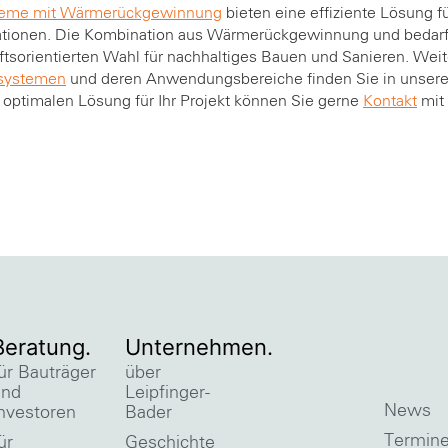
steme mit Wärmerückgewinnung
bieten eine effiziente Lösung 
lationen. Die Kombination aus Wärmerückgewinnung und bedar
ftsorientierten Wahl für nachhaltiges Bauen und Sanieren. Weit
systemen
und deren Anwendungsbereiche finden Sie in unse
 optimalen Lösung für Ihr Projekt können Sie gerne
Kontakt
mit
Beratung.
Unternehmen.
ür Bauträger
über
und
Leipfinger-
News
nvestoren
Bader
Termin
ür
Geschichte