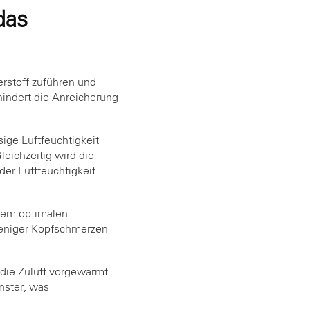
das
erstoff zuführen und
hindert die Anreicherung
sige Luftfeuchtigkeit
eichzeitig wird die
er Luftfeuchtigkeit
 dem optimalen
 weniger Kopfschmerzen
die Zuluft vorgewärmt
enster, was