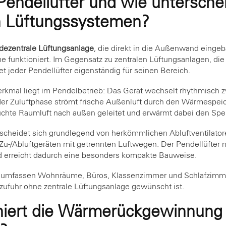
Pendellüfter und wie unterschei
n Lüftungssystemen?
dezentrale Lüftungsanlage
, die direkt in die Außenwand einge
funktioniert. Im Gegensatz zu zentralen Lüftungsanlagen, die 
t jeder Pendellüfter eigenständig für seinen Bereich.
erkmal liegt im Pendelbetrieb: Das Gerät wechselt rhythmisch 
r Zuluftphase strömt frische Außenluft durch den Wärmespeic
uchte Raumluft nach außen geleitet und erwärmt dabei den Spe
scheidet sich grundlegend von herkömmlichen Abluftventilatore
Zu-/Abluftgeräten mit getrennten Luftwegen. Der Pendellüfter 
d erreicht dadurch eine besonders kompakte Bauweise.
e umfassen Wohnräume, Büros, Klassenzimmer und Schlafzimme
ftzufuhr ohne zentrale Lüftungsanlage gewünscht ist.
niert die Wärmerückgewinnung