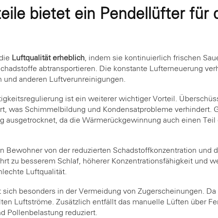
ile bietet ein Pendellüfter für 
 die
Luftqualität erheblich
, indem sie kontinuierlich frischen Sau
chadstoffe abtransportieren. Die konstante Lufterneuerung ver
 und anderen Luftverunreinigungen.
gkeitsregulierung ist ein weiterer wichtiger Vorteil. Überschüs
hrt, was Schimmelbildung und Kondensatprobleme verhindert. Gl
g ausgetrocknet, da die Wärmerückgewinnung auch einen Teil d
ren Bewohner von der reduzierten Schadstoffkonzentration und
führt zu besserem Schlaf, höherer Konzentrationsfähigkeit und
lechte Luftqualität.
 sich besonders in der Vermeidung von Zugerscheinungen. Da 
lten Luftströme. Zusätzlich entfällt das manuelle Lüften über F
d Pollenbelastung reduziert.