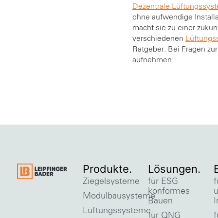
Dezentrale Lüftungssy
ohne aufwendige Instal
macht sie zu einer zukun
verschiedenen
Lüftungs
Ratgeber. Bei Fragen zur
aufnehmen.
Produkte.
Lösungen.
Ziegelsysteme
für ESG
f
konformes
Modulbausysteme
Bauen
I
Lüftungssysteme
für QNG
f