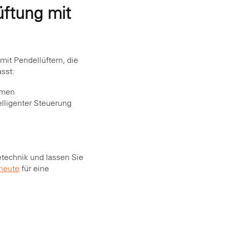
üftung mit
it Pendellüftern, die
sst:
umen
lligenter Steuerung
etechnik und lassen Sie
 heute
für eine