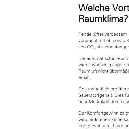
Welche Vorte
Raumklima?
Pendellüfter verbessern
verbrauchte Luft sowie S
von CO₂, Ausdünstungen
Die automatische Feuchti
wird zuverlässig abgefü
Raumluft nicht übermäßi
erhält.
Gesundheitlich profitie
Sauerstoffgehalt. Dies 
oder Müdigkeit durch sch
Der Komfortgewinn zeigt
wird, entstehen keine ka
Energieverluste, Lärm un