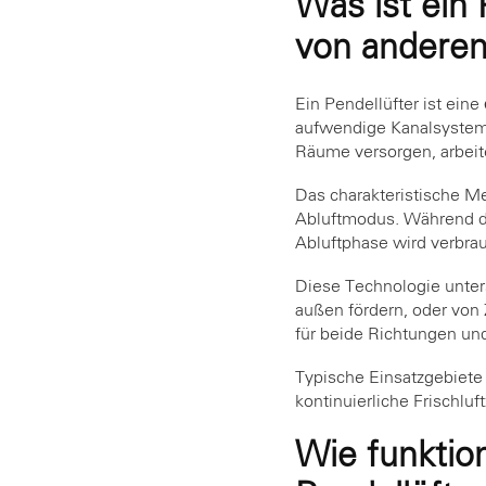
Was ist ein 
von andere
Ein Pendellüfter ist eine
aufwendige Kanalsysteme 
Räume versorgen, arbeite
Das charakteristische M
Abluftmodus. Während de
Abluftphase wird verbra
Diese Technologie unter
außen fördern, oder von 
für beide Richtungen un
Typische Einsatzgebiet
kontinuierliche Frischlu
Wie funktio