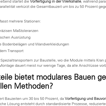
ießend startet die
Vorfertigung in der Werkshalle
, während paral
Parallelität verkürzt die Gesamtbauzeit um bis zu 50 Prozent ge
asst mehrere Stationen:
präzisen Maßtoleranzen
nischen Ausrüstung
ve Bodenbelägen und Wandverkleidungen
 dem Transport
 Spezialtransportern zur Baustelle, wo die Module mittels Kran 
ontage dauert meist nur wenige Tage, da alle Anschlüsse vorbe
eile bietet modulares Bauen g
llen Methoden?
rt Bauzeiten um 30 bis 50 Prozent, da
Vorfertigung und Bauvorb
liche Lösung entsteht durch standardisierte Prozesse, reduziert