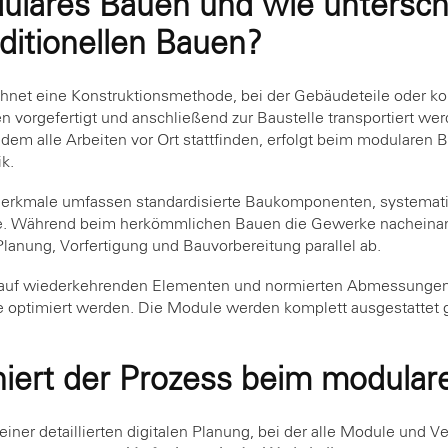
ulares Bauen und wie untersch
ditionellen Bauen?
hnet eine Konstruktionsmethode, bei der Gebäudeteile oder 
en vorgefertigt und anschließend zur Baustelle transportiert w
i dem alle Arbeiten vor Ort stattfinden, erfolgt beim modularen 
ik.
Merkmale umfassen standardisierte Baukomponenten, systemati
lle. Während beim herkömmlichen Bauen die Gewerke nacheinand
anung, Vorfertigung und Bauvorbereitung parallel ab.
 auf wiederkehrenden Elementen und normierten Abmessungen
 optimiert werden. Die Module werden komplett ausgestattet ge
niert der Prozess beim modula
einer detaillierten digitalen Planung, bei der alle Module und 