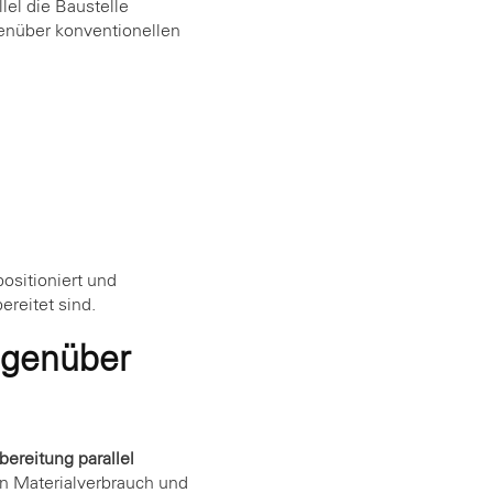
lel die Baustelle
genüber konventionellen
positioniert und
reitet sind.
egenüber
ereitung parallel
en Materialverbrauch und