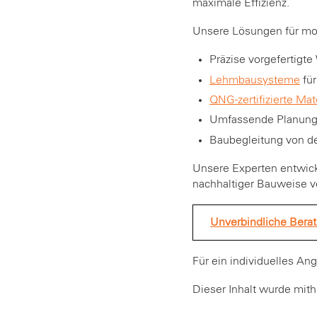
maximale Effizienz.
Unsere Lösungen für mo
Präzise vorgefertigt
Lehmbausysteme
für
QNG-zertifizierte Mat
Umfassende Planungs
Baubegleitung von de
Unsere Experten entwick
nachhaltiger Bauweise v
Unverbindliche Bera
Für ein individuelles An
Dieser Inhalt wurde mithi